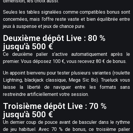
dimension, les choix aussi.
Seules les tables signalées comme compatibles bonus sont
concernées, mais l’offre reste vaste et bien équilibrée entre
jeux à suspense et jeux de chance pure.
Deuxième dépôt Live : 80 %
jusqu'à 500 €
Ce deuxième palier s’active automatiquement après le
premier. Vous déposez 100 €, vous recevez 80 € de bonus.
Un appoint bienvenu pour tester plusieurs variantes (roulette
Lightning, blackjack classique, Mega Sic Bo). Trueluck vous
laisse la liberté de naviguer entre les formats sans
restreindre artificiellement votre session.
Troisième dépôt Live : 70 %
jusqu'à 500 €
Un dernier coup de pouce avant de basculer dans le rythme
de jeu habituel. Avec 70 % de bonus, ce troisième palier