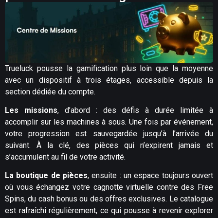
Trueluck pousse la gamification plus loin que la moyenne
avec un dispositif à trois étages, accessible depuis la
section dédiée du compte.
Les missions
, d’abord : des défis à durée limitée à
accomplir sur les machines à sous. Une fois par événement,
votre progression est sauvegardée jusqu’à l’arrivée du
suivant. À la clé, des pièces qui n’expirent jamais et
s’accumulent au fil de votre activité.
La boutique de pièces
, ensuite : un espace toujours ouvert
où vous échangez votre cagnotte virtuelle contre des Free
Spins, du cash bonus ou des offres exclusives. Le catalogue
est rafraîchi régulièrement, ce qui pousse à revenir explorer