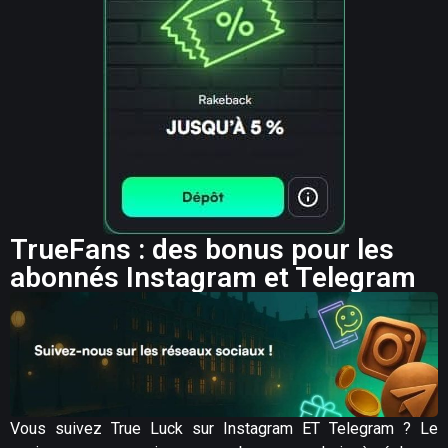
TrueFans : des bonus pour les
abonnés Instagram et Telegram
Vous suivez True Luck sur Instagram ET Telegram ? Le