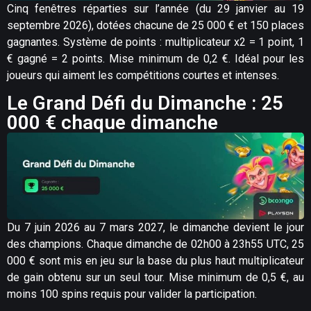
Cinq fenêtres réparties sur l’année (du 29 janvier au 19
septembre 2026), dotées chacune de 25 000 € et 150 places
gagnantes. Système de points : multiplicateur x2 = 1 point, 1
€ gagné = 2 points. Mise minimum de 0,2 €. Idéal pour les
joueurs qui aiment les compétitions courtes et intenses.
Le Grand Défi du Dimanche : 25
000 € chaque dimanche
Du 7 juin 2026 au 7 mars 2027, le dimanche devient le jour
des champions. Chaque dimanche de 02h00 à 23h55 UTC, 25
000 € sont mis en jeu sur la base du plus haut multiplicateur
de gain obtenu sur un seul tour. Mise minimum de 0,5 €, au
moins 100 spins requis pour valider la participation.