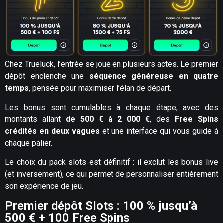
Chez Trueluck, l’entrée se joue en plusieurs actes. Le premier
dépôt enclenche une
séquence généreuse en quatre
temps
, pensée pour maximiser l’élan de départ.
Les bonus sont cumulables à chaque étape, avec des
montants allant
de 500 € à 2 000 €
, des
Free Spins
crédités en deux vagues
et une interface qui vous guide à
chaque palier.
Le choix du pack slots est définitif : il exclut les bonus live
(et inversement), ce qui permet de personnaliser entièrement
son expérience de jeu.
Premier dépôt Slots : 100 % jusqu’à
500 € + 100 Free Spins