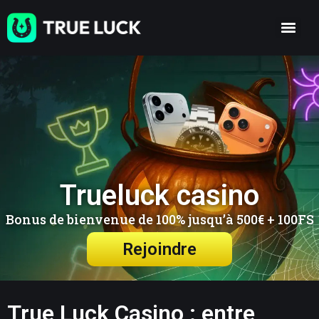
Trueluck casino
Bonus de bienvenue de 100% jusqu’à 500€ + 100FS
Rejoindre
True Luck Casino : entre